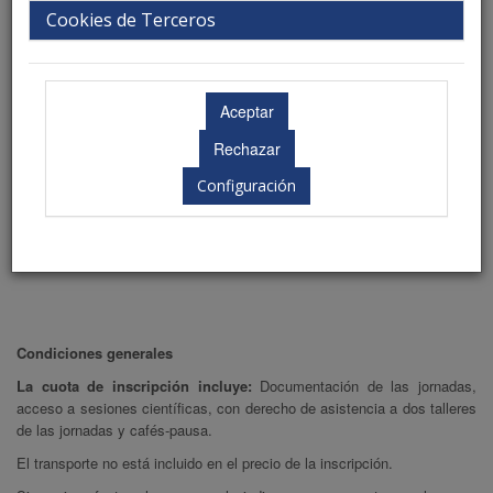
Cuota de inscripción
Precio
Cookies de Terceros
Médico socio
200€
Médico no socio
250€
Residente
Gratuita
Configuración
Enfermería, fisioterapeutas, psicólogos y otros
150€
profesionales de la salud
Condiciones generales
La cuota de inscripción incluye:
Documentación de las jornadas,
acceso a sesiones científicas, con derecho de asistencia a dos talleres
de las jornadas y cafés-pausa.
El transporte no está incluido en el precio de la inscripción.