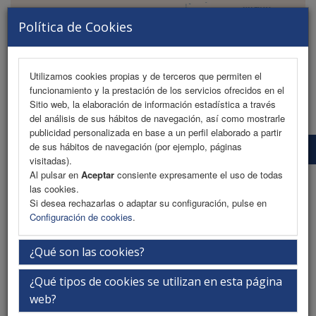
Política de Cookies
Utilizamos cookies propias y de terceros que permiten el
funcionamiento y la prestación de los servicios ofrecidos en el
MENU
Sitio web, la elaboración de información estadística a través
del análisis de sus hábitos de navegación, así como mostrarle
publicidad personalizada en base a un perfil elaborado a partir
de sus hábitos de navegación (por ejemplo, páginas
Información de inscripción
visitadas).
Al pulsar en
Aceptar
consiente expresamente el uso de todas
Información de inscripción
las cookies.
Si desea rechazarlas o adaptar su configuración, pulse en
Configuración de cookies
.
Las inscripciones se pueden realizar directamente desde la página web
cumplimentando el formulario de inscripción (online) o bien remitiendo el
¿Qué son las cookies?
boletín de inscripción (pdf) a la Secretaría Técnica junto con el
justificante del pago por transferencia o la autorización para el cobro por
tarjeta de crédito.
¿Qué tipos de cookies se utilizan en esta página
web?