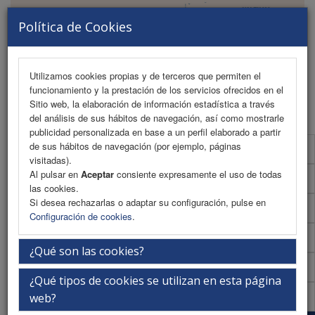
Política de Cookies
Utilizamos cookies propias y de terceros que permiten el
funcionamiento y la prestación de los servicios ofrecidos en el
MENU
Sitio web, la elaboración de información estadística a través
del análisis de sus hábitos de navegación, así como mostrarle
publicidad personalizada en base a un perfil elaborado a partir
de sus hábitos de navegación (por ejemplo, páginas
Programa científico
visitadas).
Al pulsar en
Aceptar
consiente expresamente el uso de todas
Programa científico (PDF)
las cookies.
Si desea rechazarlas o adaptar su configuración, pulse en
Cronograma Programa científico
Configuración de cookies
.
Plantilla
¿Qué son las cookies?
Talleres
¿Qué tipos de cookies se utilizan en esta página
Acreditaciones Científicas
web?